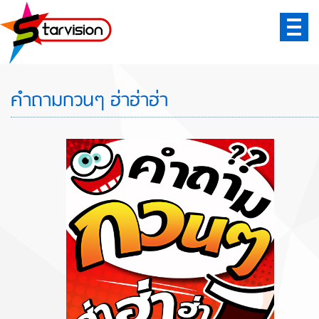
: MID :
: IDX :
LOGOUT
คำถามกวนๆ ฮ่าฮ่าฮ่า
Home
ติดต่อเรา