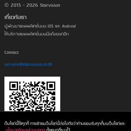
© 2015 - 2026 Starvision
เกี่ยวกับเรา
ผู้พัฒนาแอพพลิเคชั่นบน iOS และ Android
ให้บริการแอพพลิเคชั่นบนมือถือยอดฮิต
Contact
service@starvision.in.th
เว็บไซต์นี้ใช้คุกกี้ การเข้าชมเว็บไซต์นี้ต่อไปถือว่าท่านยอมรับคุกกี้บนเว็บไซต์และ
นโยบายข้อมูลส่วนบุคคล
ทั้งหมดที่ระบุไว้